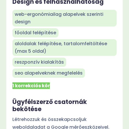
Design és felhasználhatóság
web-ergonómiailag alapelvek szerinti
design
főoldal felépítése
aloldalak felépítése, tartalomfeltöltése
(max 5 oldal)
reszponzív kialakítás
seo alapelveknek megfelelés
1 korrekciós kör
Ügyfélszerző csatornák
bekötése
Létrehozzuk és összekapcsoljuk
weboldaladat a Google mérőeszközeivel.