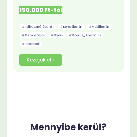
150.000 Ft-tól
#Felhasználóbarát
#Keresőbarát
#Mobilbarát
#Biztonságos
#Gyors
#Google_Analytics
#Facebook
Kezdjük el »
Mennyibe kerül?