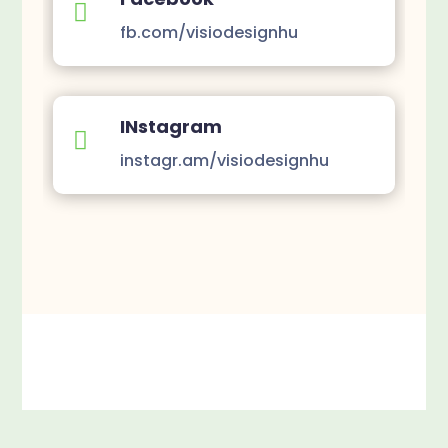

fb.com/visiodesignhu
INstagram

instagr.am/visiodesignhu