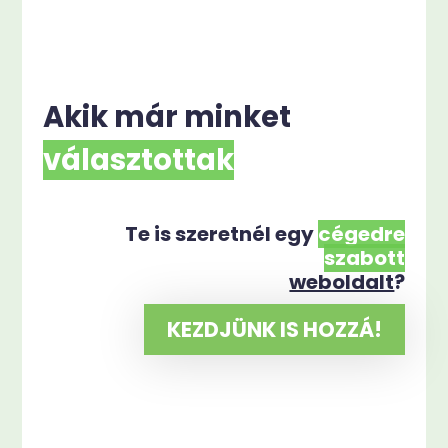
Akik már minket
választottak
k
Te is szeretnél egy
cégedre
szabott
weboldalt
?
KEZDJÜNK IS HOZZÁ!