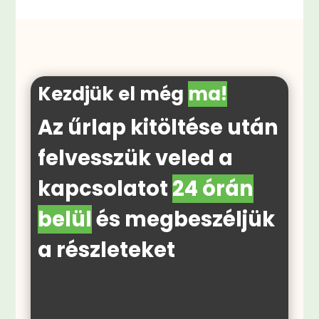
Kezdjük el még
ma!
Az űrlap kitöltése után
felvesszük veled a
t
kapcsolatot
24 órán
belül
és megbeszéljük
a részleteket