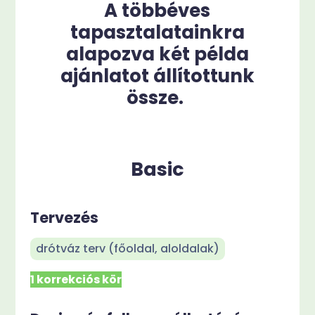
A többéves
tapasztalatainkra
alapozva két példa
ajánlatot állítottunk
össze.
Basic
Tervezés
drótváz terv (főoldal, aloldalak)
1 korrekciós kör