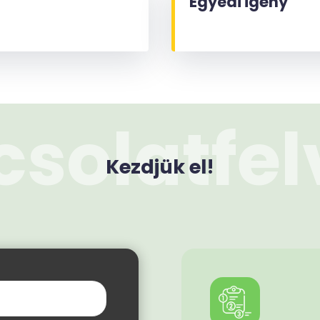
Egyedi igény
solatfel
Kezdjük el!