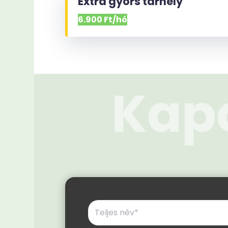
Extra gyors tárhely
6.900 Ft/hó
Kapc