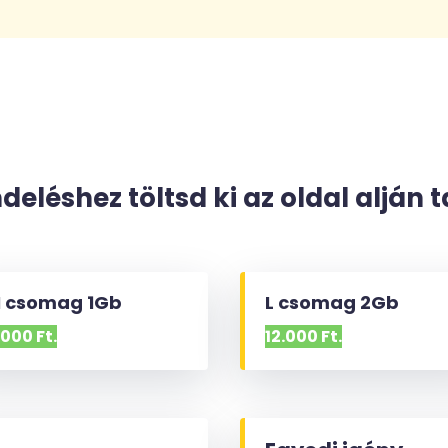
eléshez töltsd ki az oldal alján t
 csomag 1Gb
L csomag 2Gb
.000 Ft.
12.000 Ft.