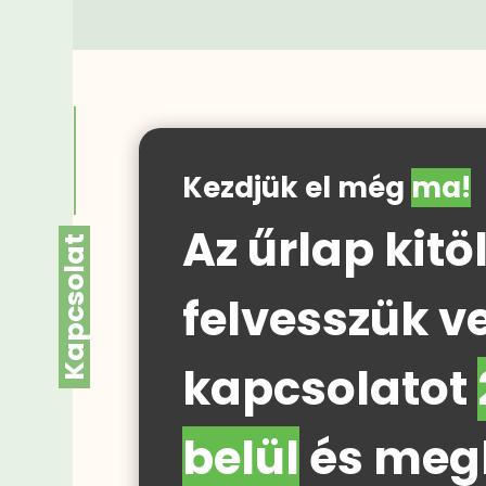
Kezdjük el még
ma!
Az űrlap kitö
Kapcsolat
felvesszük v
kapcsolatot
belül
és megb