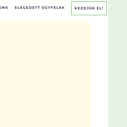
TÜNK
ELÉGEDETT ÜGYFELEK
KEZDJÜK EL!