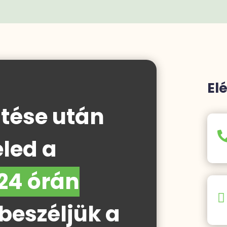
El
ltése után
eled a
24 órán

eszéljük a