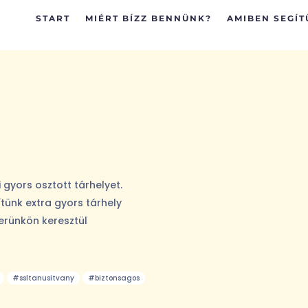
START
MIÉRT BÍZZ BENNÜNK?
AMIBEN SEGÍ
 gyors osztott tárhelyet.
tünk extra gyors tárhely
erünkön keresztül
#ssltanusitvany
#biztonsagos