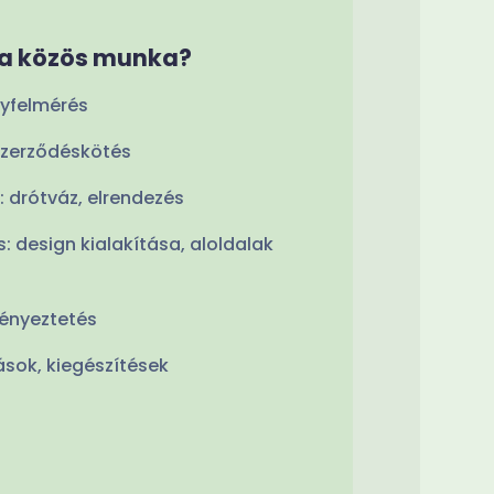
 a közös munka?
nyfelmérés
 szerződéskötés
is: drótváz, elrendezés
is: design kialakítása, aloldalak
ményeztetés
tások, kiegészítések