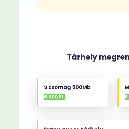
Tárhely megrend
S csomag 500Mb
M
6.000 Ft.
8