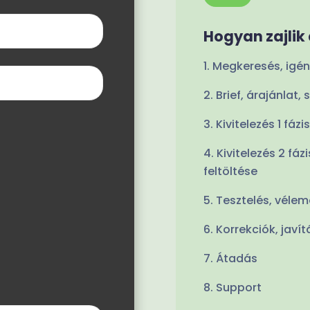
Hogyan zajlik
Megkeresés, igé
Brief, árajánlat,
Kivitelezés 1 fáz
Kivitelezés 2 fáz
feltöltése
Tesztelés, véle
Korrekciók, javí
Átadás
Support