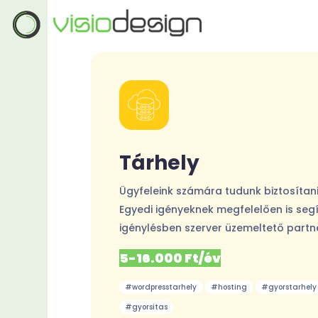
Tárhely
Ügyfeleink számára tudunk biztosítani
Egyedi igényeknek megfelelően is segí
igénylésben szerver üzemeltető partn
5-16.000 Ft/év
#wordpresstarhely
#hosting
#gyorstarhely
#gyorsitas