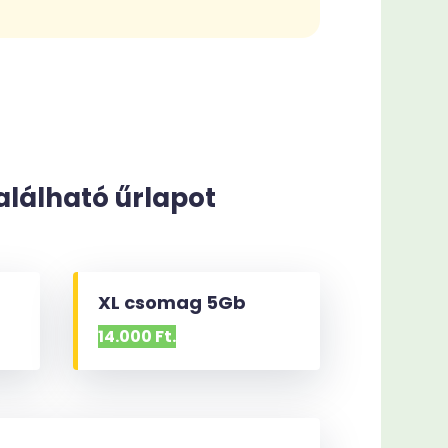
alálható űrlapot
XL csomag 5Gb
14.000 Ft.