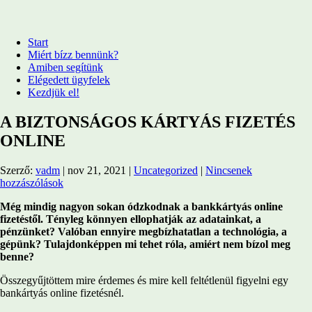
Start
Miért bízz bennünk?
Amiben segítünk
Elégedett ügyfelek
Kezdjük el!
A BIZTONSÁGOS KÁRTYÁS FIZETÉS
ONLINE
Szerző:
vadm
|
nov 21, 2021
|
Uncategorized
|
Nincsenek
hozzászólások
Még mindig nagyon sokan ódzkodnak a bankkártyás online
fizetéstől. Tényleg könnyen ellophatják az adatainkat, a
pénzünket? Valóban ennyire megbízhatatlan a technológia, a
gépünk? Tulajdonképpen mi tehet róla, amiért nem bízol meg
benne?
Összegyűjtöttem mire érdemes és mire kell feltétlenül figyelni egy
bankártyás online fizetésnél.