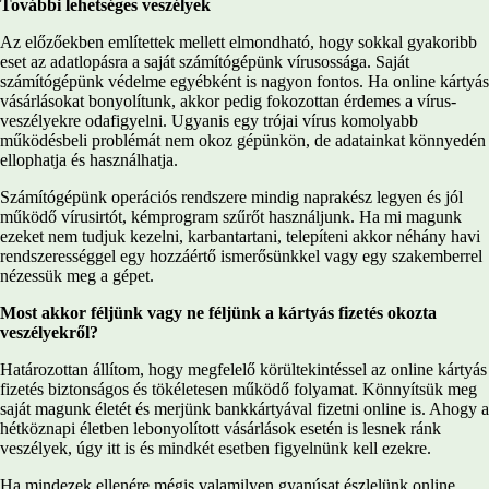
További lehetséges veszélyek
Az előzőekben említettek mellett elmondható, hogy sokkal gyakoribb
eset az adatlopásra a saját számítógépünk vírusossága. Saját
számítógépünk védelme egyébként is nagyon fontos. Ha online kártyás
vásárlásokat bonyolítunk, akkor pedig fokozottan érdemes a vírus-
veszélyekre odafigyelni. Ugyanis egy trójai vírus komolyabb
működésbeli problémát nem okoz gépünkön, de adatainkat könnyedén
ellophatja és használhatja.
Számítógépünk operációs rendszere mindig naprakész legyen és jól
működő vírusirtót, kémprogram szűrőt használjunk. Ha mi magunk
ezeket nem tudjuk kezelni, karbantartani, telepíteni akkor néhány havi
rendszerességgel egy hozzáértő ismerősünkkel vagy egy szakemberrel
nézessük meg a gépet.
Most akkor féljünk vagy ne féljünk a kártyás fizetés okozta
veszélyekről?
Határozottan állítom, hogy megfelelő körültekintéssel az online kártyás
fizetés biztonságos és tökéletesen működő folyamat. Könnyítsük meg
saját magunk életét és merjünk bankkártyával fizetni online is. Ahogy a
hétköznapi életben lebonyolított vásárlások esetén is lesnek ránk
veszélyek, úgy itt is és mindkét esetben figyelnünk kell ezekre.
Ha mindezek ellenére mégis valamilyen gyanúsat észlelünk online