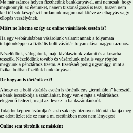
Ma már számos helyen fizethetünk bankkártyával, ami nemcsak, hogy
megkönnyíti az életünket, hanem biztonságossá is teszi, hiszen nem
kell túl sok készpénzt hordanunk magunknál kitéve az elhagyás vagy
ellopás veszélyének.
Miért ne lehetne ez így az online vásárlások esetén is?
Ha egy webáruházban vásárolunk valamit annak a folyamata
tulajdonképpen a fizikális bolti vásárlás folyamatával nagyon azonos:
Nézelődünk, válogatunk, majd kiválasztunk valamit és a kosárba
tesszük. Nézelődünk tovább és vásárolunk mást is vagy rögtön
megyünk a pénztárhoz fizetni. A fizetésnél pedig ugyanúgy, mint a
fizikai boltban fizetünk bankkártyával.
De hogyan is történik ez?!
Ahogy az a bolti vásárlás esetén is történik egy „terminálon” keresztül
a bank lecsekkolja a számlánkat, hogy van-e rajta a vásárláshoz
elegendő fedezet, majd azt leveszi a bankszámlánkról.
Tulajdonképpen lezárolja és azt csak egy bizonyos idő után kapja meg
az adott üzlet (de ez már a mi esetünkben most nem lényeges)
Online sem történik ez másként