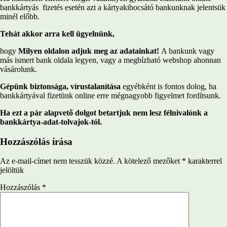
bankkártyás fizetés esetén azt a kártyakibocsátó bankunknak jelentsük
minél előbb.
Tehát akkor arra kell ügyelnünk,
hogy
Milyen oldalon adjuk meg az adatainkat!
A bankunk vagy
más ismert bank oldala legyen, vagy a megbízható webshop ahonnan
vásárolunk.
Gépünk biztonsága, vírustalanítása
egyébként is fontos dolog, ha
bankkártyával fizetünk online erre mégnagyobb figyelmet fordítsunk.
Ha ezt a pár alapvető dolgot betartjuk nem lesz félnivalónk a
bankkártya-adat-tolvajok-tól.
Hozzászólás írása
Az e-mail-címet nem tesszük közzé.
A kötelező mezőket
*
karakterrel
jelöltük
Hozzászólás
*