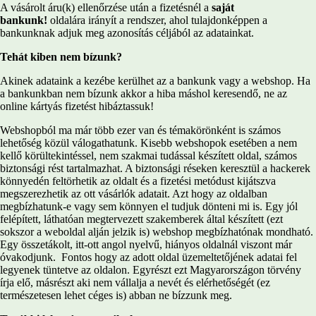
A vásárolt áru(k) ellenőrzése után a fizetésnél a
saját
bankunk!
oldalára irányít a rendszer, ahol tulajdonképpen a
bankunknak adjuk meg azonosítás céljából az adatainkat.
Tehát kiben nem bízunk?
Akinek adataink a kezébe kerülhet az a bankunk vagy a webshop. Ha
a bankunkban nem bízunk akkor a hiba máshol keresendő, ne az
online kártyás fizetést hibáztassuk!
Webshopból ma már több ezer van és témakörönként is számos
lehetőség közül válogathatunk. Kisebb webshopok esetében a nem
kellő körültekintéssel, nem szakmai tudással készített oldal, számos
biztonsági rést tartalmazhat. A biztonsági réseken keresztül a hackerek
könnyedén feltörhetik az oldalt és a fizetési metódust kijátszva
megszerezhetik az ott vásárlók adatait. Azt hogy az oldalban
megbízhatunk-e vagy sem könnyen el tudjuk dönteni mi is. Egy jól
felépített, láthatóan megtervezett szakemberek által készített (ezt
sokszor a weboldal alján jelzik is) webshop megbízhatónak mondható.
Egy összetákolt, itt-ott angol nyelvű, hiányos oldalnál viszont már
óvakodjunk. Fontos hogy az adott oldal üzemeltetőjének adatai fel
legyenek tüntetve az oldalon. Egyrészt ezt Magyarországon törvény
írja elő, másrészt aki nem vállalja a nevét és elérhetőségét (ez
természetesen lehet céges is) abban ne bízzunk meg.